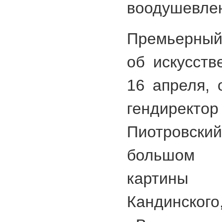
воодушевле
Премьерный
об искусств
16 апреля, 
гендиректо
Пиотровски
большом 
картины П
Кандинского