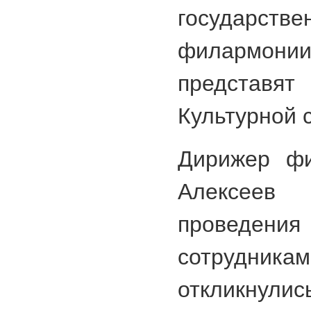
государств
филармонии
предста
Культурной 
Дирижер фи
Алексеев
проведения 
сотрудника
откли