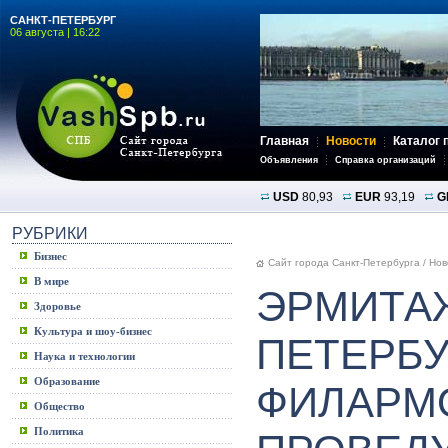
САНКТ-ПЕТЕРБУРГ
06 августа | 16:22
Главная
Новости
Каталог 
Объявления
Справка организаций
USD
80,93
EUR
93,19
G
РУБРИКИ
Бизнес
Сайт города Санкт-Петербурга
/
Нов
В мире
ЭРМИТА
Здоровье
Культура и шоу-бизнес
ПЕТЕРБУ
Наука и технологии
Образование
ФИЛАРМ
Общество
Политика