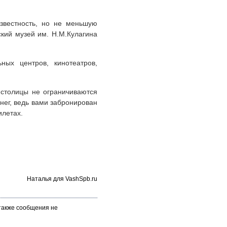
звестность, но не меньшую
ский музей им. Н.М.Кулагина
ных центров, кинотеатров,
 столицы не ограничиваются
нег, ведь вами забронирован
илетах.
Наталья для VashSpb.ru
 также сообщения не