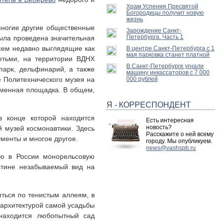
Храм Успения Пресвятой
Богородицы получит новую
жизнь
многие другие общественные
Зарождение Санкт-
Петербурга. Часть 1
была проведена значительная
всем недавно выглядящие как
В центре Санкт-Петербурга с 1
мая парковка станет платной
етьми, на территории ВДНХ
В Санкт-Петербурге угнали
парк, дельфинарий, а также
машину инкассаторов с 7 000
 Политехнического музея на
000 рублей
ременная площадка. В общем,
Я - КОРРЕСПОНДЕНТ
 конце которой находится
Есть интересная
новость?
 музей космонавтики. Здесь
Расскажите о ней всему
менты и многое другое.
городу. Мы опубликуем.
news@vashspb.ru
ую в России монорельсовую
стине незабываемый вид на
яться по тенистым аллеям, в
 архитектурой самой усадьбы
находится любопытный сад