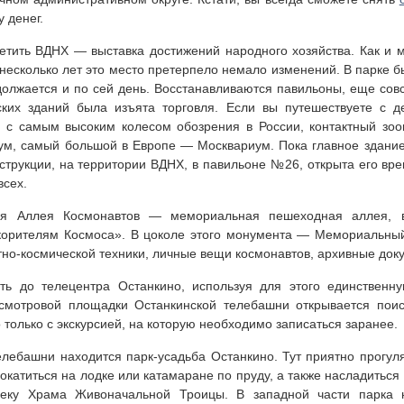
 денег.
етить ВДНХ — выставка достижений народного хозяйства. Как и 
 несколько лет это место претерпело немало изменений. В парке 
должается и по сей день. Восстанавливаются павильоны, еще со
ских зданий была изъята торговля. Если вы путешествуете с д
в с самым высоким колесом обозрения в России, контактный зоо
ум, самый большой в Европе — Москвариум. Пока главное здание
струкции, на территории ВДНХ, в павильоне №26, открыта его в
всех.
тся Аллея Космонавтов — мемориальная пешеходная аллея, в
орителям Космоса». В цоколе этого монумента — Мемориальный
но-космической техники, личные вещи космонавтов, архивные доку
ь до телецентра Останкино, используя для этого единственн
 смотровой площадки Останкинской телебашни открывается пои
 только с экскурсией, на которую необходимо записаться заранее.
елебашни находится парк-усадьба Останкино. Тут приятно прогул
окатиться на лодке или катамаране по пруду, а также насладиться
леку Храма Живоначальной Троицы. В западной части парка 