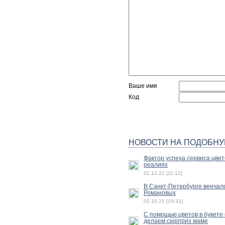
Ваше имя
Код
НОВОСТИ НА ПОДОБНУ
Фактор успеха сервиса цвет
реалиях
21.12.21 [11:12]
В Санкт-Петербурге венчал
Романовых
02.10.21 [19:31]
С помощью цветов в букете 
делаем сюрприз маме