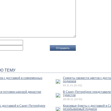
Ю ТЕМУ
ов с доставкой в современных
Секреты свежести цветов с достав
подарков
03.11.21 [21:01]
ся потомок царской династии
В Санкт-Петербурге представили
туристов
28.08.21 [10:50]
с доставкой в Санкт-Петербурге
Красивые букеты с доставкой в С
незабываемый подарок