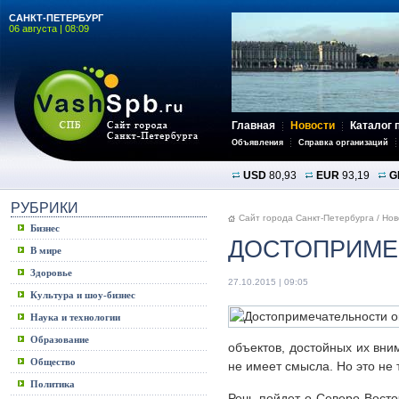
САНКТ-ПЕТЕРБУРГ
06 августа | 08:09
Главная
Новости
Каталог 
Объявления
Справка организаций
USD
80,93
EUR
93,19
G
РУБРИКИ
Сайт города Санкт-Петербурга
/
Нов
Бизнес
ДОСТОПРИМЕ
В мире
Здоровье
27.10.2015 | 09:05
Культура и шоу-бизнес
Наука и технологии
Образование
объектов, достойных их вним
Общество
не имеет смысла. Но это не 
Политика
Речь пойдет о Северо-Восто