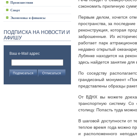
Происшествия
сэкономить приличную сумму
Спорт
Первым делом, хочется отм
Экономика и финансы
пространства, за последние
реконструкция, которая про
ПОДПИСКА НА НОВОСТИ И
заброшенные. Из историче
АФИШУ
работает парк аттракционо
недавно открытый океанари
Ваш e-Mail адрес
Лубянке находится на рекон
здесь найдется занятие для 
По соседству располагае
грандиозный монумент «Пок
представлены образцы ракет
От ВДНХ вы можете доехат
транспортную систему. Со
столицу. Попасть туда можно
В шаговой доступности от т
теплое время года можно пр
и расположенного непода