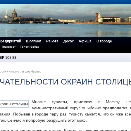
предприятий
Шоппинг
Работа
Досуг
Афиша
О городе
Транспорт
Голос города
BP
108,83
ости
/
Культура и шоу-бизнес
ЧАТЕЛЬНОСТИ ОКРАИН СТОЛИЦ
Многие туристы, приезжая в Москву, не
административный округ, ошибочно предполагая, 
ания. Побывав в городе пару раз, туристу кажется, что он уже вс
так. Сейчас я попробую разрушить этот миф.
чном административном округе. Кстати, вы всегда сможете снять