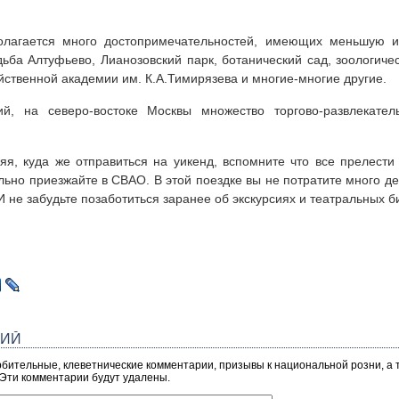
лагается много достопримечательностей, имеющих меньшую и
дьба Алтуфьево, Лианозовский парк, ботанический сад, зоологиче
йственной академии им. К.А.Тимирязева и многие-многие другие.
й, на северо-востоке Москвы множество торгово-развлекатель
я, куда же отправиться на уикенд, вспомните что все прелести
ьно приезжайте в СВАО. В этой поездке вы не потратите много де
 И не забудьте позаботиться заранее об экскурсиях и театральных б
РИЙ
рбительные, клеветнические комментарии, призывы к национальной розни, а
 Эти комментарии будут удалены.