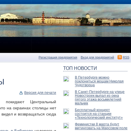
Регистрация предприятия
Вход для предприятий
RSS
ТОП НОВОСТИ
В Петербурге можно
Ы
поклониться мощам Николая
Чудотворца
В Санкт-Петербурге на улице
Версия для печати
Новостроек выпал из окна
пятого этажа восьмилетний
 покидают Центральный
мальчик
что на окраинах столицы нет
Бесплатный концерт
е видел и возвращаться сюда
состоится на станции
«Технологический институт»
Феминистки 8 марта будут
митинговать на Марсовом поле
отель в Бибирево
недорого и