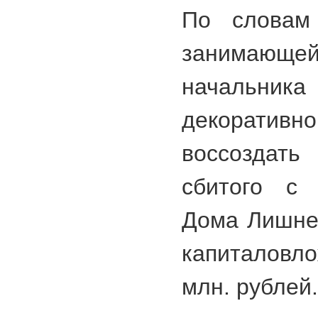
По словам
занимаю
начальник
декоративно
воссозда
сбитого с 
Дома Лишнев
капиталовл
млн. рублей.