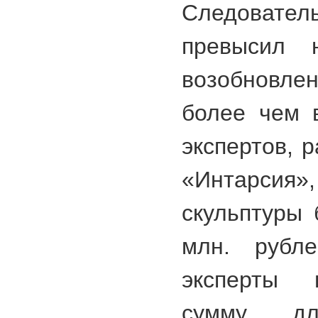
Следова
превысил 
возобновл
более чем 
экспертов, 
«Интарси
скульптуры 
млн. рубл
эксперты 
сумму дл