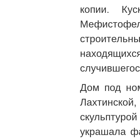
копии. Ку
Мефистофел
строител
находящихс
случившегос
Дом под но
Лахтинской,
скульптуро
украшала фа