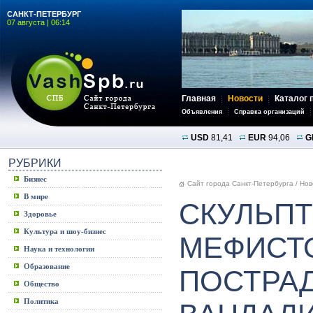
САНКТ-ПЕТЕРБУРГ
07 августа | 06:14
Главная
Новости
Каталог 
Объявления
Справка организаций
USD
81,41
EUR
94,06
G
РУБРИКИ
Бизнес
Сайт города Санкт-Петербурга
/
Нов
В мире
СКУЛЬПТ
Здоровье
Культура и шоу-бизнес
МЕФИСТ
Наука и технологии
Образование
ПОСТРАД
Общество
Политика