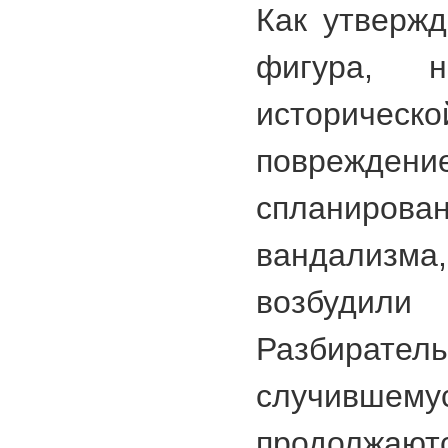
Как утверж
фигура, н
историческ
повреж
сплани
вандализма
возбу
Разбир
случивше
продолжаютс